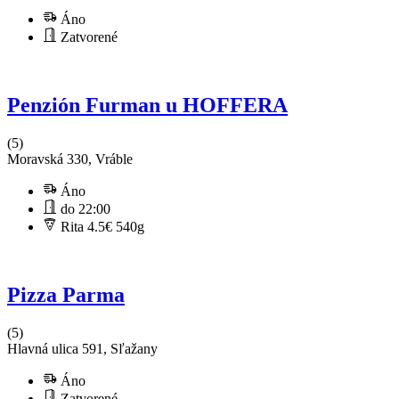
Áno
Zatvorené
Penzión Furman u HOFFERA
(5)
Moravská 330, Vráble
Áno
do 22:00
Rita 4.5€
540g
Pizza Parma
(5)
Hlavná ulica 591, Sľažany
Áno
Zatvorené