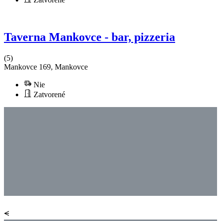
Taverna Mankovce - bar, pizzeria
(5)
Mankovce 169, Mankovce
Nie
Zatvorené
⪪