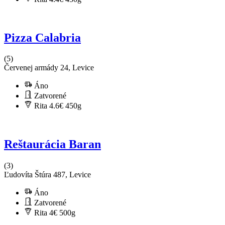
Pizza Calabria
(5)
Červenej armády 24, Levice
Áno
Zatvorené
Rita 4.6€
450g
Reštaurácia Baran
(3)
Ľudovíta Štúra 487, Levice
Áno
Zatvorené
Rita 4€
500g