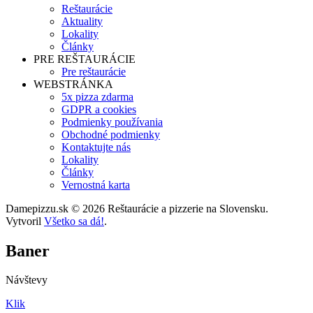
Reštaurácie
Aktuality
Lokality
Články
PRE REŠTAURÁCIE
Pre reštaurácie
WEBSTRÁNKA
5x pizza zdarma
GDPR a cookies
Podmienky používania
Obchodné podmienky
Kontaktujte nás
Lokality
Články
Vernostná karta
Damepizzu.sk © 2026 Reštaurácie a pizzerie na Slovensku.
Vytvoril
Všetko sa dá!
.
Baner
Návštevy
Klik