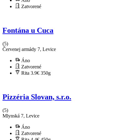
Áno
Zatvorené
Fontána u Cuca
(5)
Červenej armády 7, Levice
Áno
Zatvorené
Rita 3.9€
350g
Pizzéria Slovan, s.r.o.
(5)
Mlynská 7, Levice
Áno
Zatvorené
Rita 4.4€
450g