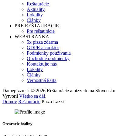
Reštaurácie
Aktuality
Lokality
Články
PRE REŠTAURÁCIE
Pre reštaurácie
WEBSTRÁNKA
5x pizza zdarma
GDPR a cookies
Podmienky používania
Obchodné podmienky
Kontaktujte nás
Lokality
Články
Vernostná karta
Damepizzu.sk © 2026 Reštaurácie a pizzerie na Slovensku.
Vytvoril
Všetko sa dá!
.
Domov
Reštaurácie
Pizza Lazzi
Otváracie hodiny