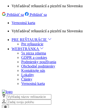
Vyhľadávač reštaurácií a pizzérií na Slovensku
Prihlásiť sa
Prihlásiť sa
Vernostná karta
Vyhľadávač reštaurácií a pizzérií na Slovensku
PRE REŠTAURÁCIE
Pre reštaurácie
WEBSTRÁNKA
5x pizza zdarma
GDPR a cookies
Podmienky používania
Obchodné podmienky
Kontaktujte nás
Lokality
Články
Vernostná karta