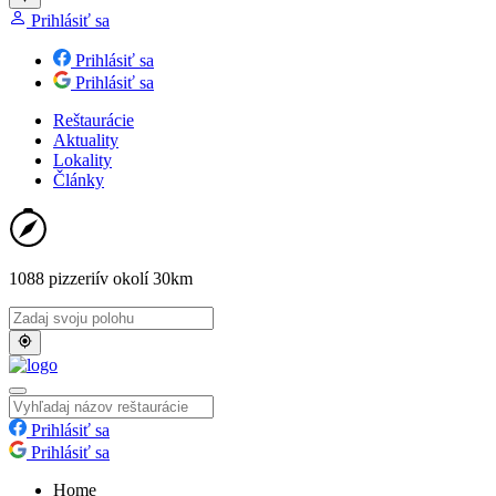
Prihlásiť sa
Prihlásiť sa
Prihlásiť sa
Reštaurácie
Aktuality
Lokality
Články
1088 pizzerií
v okolí 30km
Prihlásiť sa
Prihlásiť sa
Home