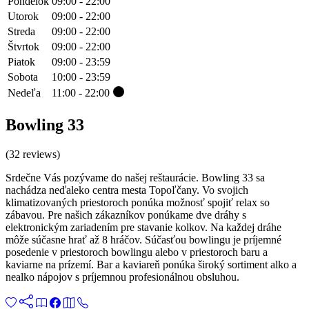
Pondelok
09:00 - 22:00
Utorok
09:00 - 22:00
Streda
09:00 - 22:00
Štvrtok
09:00 - 22:00
Piatok
09:00 - 23:59
Sobota
10:00 - 23:59
Nedeľa
11:00 - 22:00
Bowling 33
(32 reviews)
Srdečne Vás pozývame do našej reštaurácie. Bowling 33 sa
nachádza neďaleko centra mesta Topoľčany. Vo svojich
klimatizovaných priestoroch ponúka možnosť spojiť relax so
zábavou. Pre našich zákazníkov ponúkame dve dráhy s
elektronickým zariadením pre stavanie kolkov. Na každej dráhe
môže súčasne hrať až 8 hráčov. Súčasťou bowlingu je príjemné
posedenie v priestoroch bowlingu alebo v priestoroch baru a
kaviarne na prízemí. Bar a kaviareň ponúka široký sortiment alko a
nealko nápojov s príjemnou profesionálnou obsluhou.