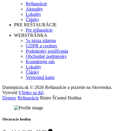
Reštaurácie
Aktuality
Lokality
Články
PRE REŠTAURÁCIE
Pre reštaurácie
WEBSTRÁNKA
5x pizza zdarma
GDPR a cookies
Podmienky používania
Obchodné podmienky
Kontaktujte nás
Lokality
Články
Vernostná karta
Damepizzu.sk © 2026 Reštaurácie a pizzerie na Slovensku.
Vytvoril
Všetko sa dá!
.
Domov
Reštaurácie
Bistro Šťastná Hodina
Otváracie hodiny