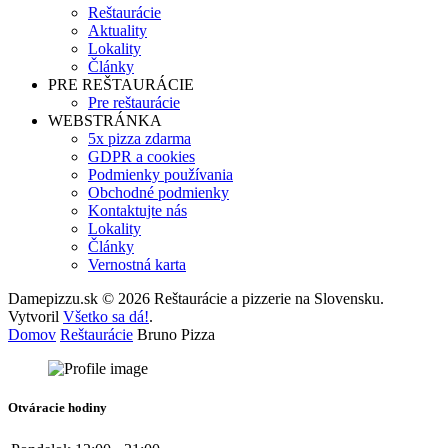
Reštaurácie
Aktuality
Lokality
Články
PRE REŠTAURÁCIE
Pre reštaurácie
WEBSTRÁNKA
5x pizza zdarma
GDPR a cookies
Podmienky používania
Obchodné podmienky
Kontaktujte nás
Lokality
Články
Vernostná karta
Damepizzu.sk © 2026 Reštaurácie a pizzerie na Slovensku.
Vytvoril
Všetko sa dá!
.
Domov
Reštaurácie
Bruno Pizza
Otváracie hodiny