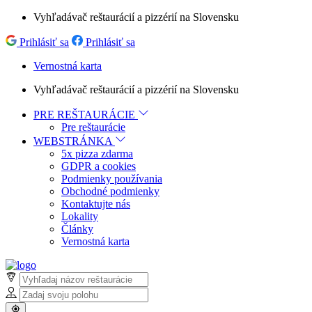
Vyhľadávač reštaurácií a pizzérií na Slovensku
Prihlásiť sa
Prihlásiť sa
Vernostná karta
Vyhľadávač reštaurácií a pizzérií na Slovensku
PRE REŠTAURÁCIE
Pre reštaurácie
WEBSTRÁNKA
5x pizza zdarma
GDPR a cookies
Podmienky používania
Obchodné podmienky
Kontaktujte nás
Lokality
Články
Vernostná karta