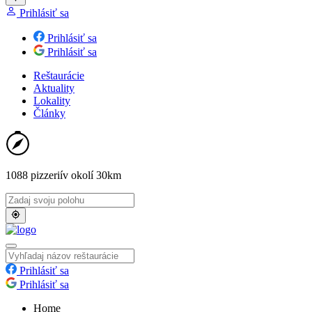
Prihlásiť sa
Prihlásiť sa
Prihlásiť sa
Reštaurácie
Aktuality
Lokality
Články
1088 pizzerií
v okolí 30km
Prihlásiť sa
Prihlásiť sa
Home