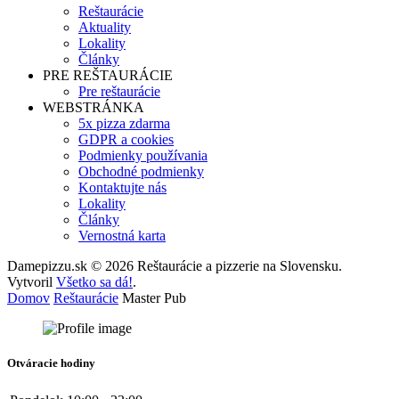
Reštaurácie
Aktuality
Lokality
Články
PRE REŠTAURÁCIE
Pre reštaurácie
WEBSTRÁNKA
5x pizza zdarma
GDPR a cookies
Podmienky používania
Obchodné podmienky
Kontaktujte nás
Lokality
Články
Vernostná karta
Damepizzu.sk © 2026 Reštaurácie a pizzerie na Slovensku.
Vytvoril
Všetko sa dá!
.
Domov
Reštaurácie
Master Pub
Otváracie hodiny