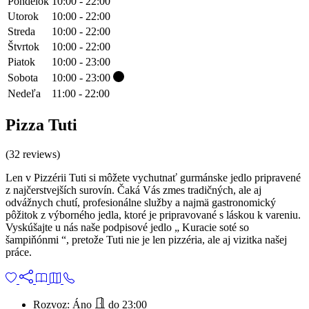
Pondelok
10:00 - 22:00
Utorok
10:00 - 22:00
Streda
10:00 - 22:00
Štvrtok
10:00 - 22:00
Piatok
10:00 - 23:00
Sobota
10:00 - 23:00
Nedeľa
11:00 - 22:00
Pizza Tuti
(32 reviews)
Len v Pizzérii Tuti si môžete vychutnať gurmánske jedlo pripravené
z najčerstvejších surovín. Čaká Vás zmes tradičných, ale aj
odvážnych chutí, profesionálne služby a najmä gastronomický
pôžitok z výborného jedla, ktoré je pripravované s láskou k vareniu.
Vyskúšajte u nás naše podpisové jedlo „ Kuracie soté so
šampiňónmi “, pretože Tuti nie je len pizzéria, ale aj vizitka našej
práce.
Rozvoz:
Áno
do 23:00