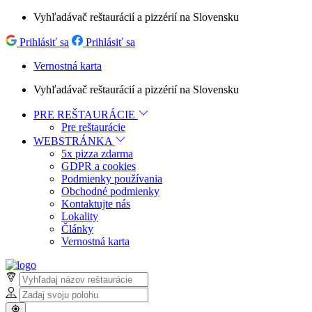
Vyhľadávač reštaurácií a pizzérií na Slovensku
Prihlásiť sa
Prihlásiť sa
Vernostná karta
Vyhľadávač reštaurácií a pizzérií na Slovensku
PRE REŠTAURÁCIE
Pre reštaurácie
WEBSTRÁNKA
5x pizza zdarma
GDPR a cookies
Podmienky používania
Obchodné podmienky
Kontaktujte nás
Lokality
Články
Vernostná karta