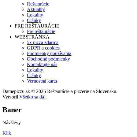
Reštaurácie
Aktuality
Lokality
Články
PRE REŠTAURÁCIE
Pre reštaurácie
WEBSTRÁNKA
5x pizza zdarma
GDPR a cookies
Podmienky používania
Obchodné podmienky
Kontaktujte nás
Lokality
Články
Vernostná karta
Damepizzu.sk © 2026 Reštaurácie a pizzerie na Slovensku.
Vytvoril
Všetko sa dá!
.
Baner
Návštevy
Klik