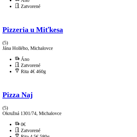
Áno
Zatvorené
Pizzeria u Miťkesa
(5)
Jána Hollého, Michalovce
Áno
Zatvorené
Rita 4€
460g
Pizza Naj
(5)
Okružná 1301/74, Michalovce
0€
Zatvorené
Rita 4.5€
580g