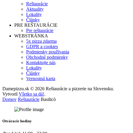
Reštaurácie
Aktuality
Lokality
Články
PRE REŠTAURÁCIE
Pre reštaurácie
WEBSTRÁNKA
5x pizza zdarma
GDPR a cookies
Podmienky používania
Obchodné podmienky
Kontaktujte nás
Lokality
Články
Vernostná karta
Damepizzu.sk © 2026 Reštaurácie a pizzerie na Slovensku.
Vytvoril
Všetko sa dá!
.
Domov
Reštaurácie
Basilicò
Otváracie hodiny