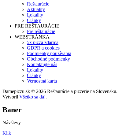
Reštaurácie
Aktuality
Lokality
Články
PRE REŠTAURÁCIE
Pre reštaurácie
WEBSTRÁNKA
5x pizza zdarma
GDPR a cookies
Podmienky používania
Obchodné podmienky
Kontaktujte nás
Lokality
Články
Vernostná karta
Damepizzu.sk © 2026 Reštaurácie a pizzerie na Slovensku.
Vytvoril
Všetko sa dá!
.
Baner
Návštevy
Klik