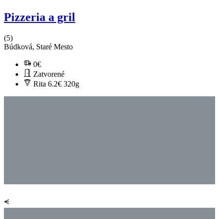
Pizzeria a gril
(5)
Búdková, Staré Mesto
0€
Zatvorené
Rita 6.2€
320g
⪪