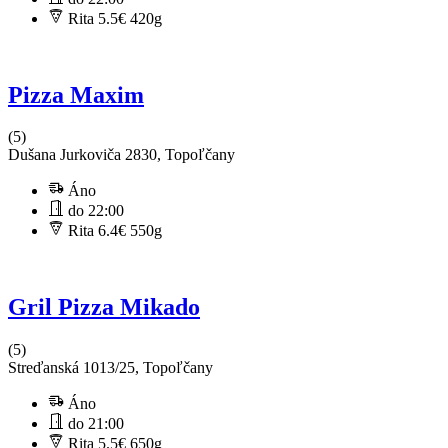
Rita 5.5€
420g
Pizza Maxim
(5)
Dušana Jurkoviča 2830, Topoľčany
Áno
do 22:00
Rita 6.4€
550g
Gril Pizza Mikado
(5)
Streďanská 1013/25, Topoľčany
Áno
do 21:00
Rita 5.5€
650g