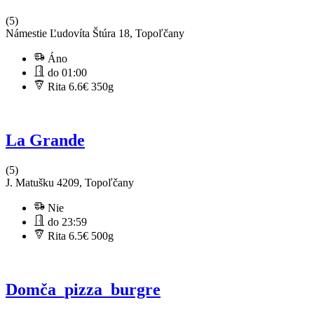
(5)
Námestie Ľudovíta Štúra 18, Topoľčany
Áno
do 01:00
Rita 6.6€
350g
La Grande
(5)
J. Matušku 4209, Topoľčany
Nie
do 23:59
Rita 6.5€
500g
Domča_pizza_burgre