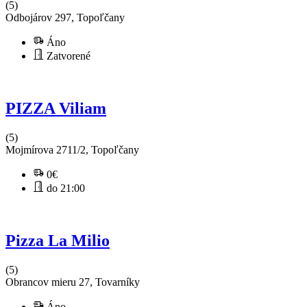
(5)
Odbojárov 297, Topoľčany
Áno
Zatvorené
PIZZA Viliam
(5)
Mojmírova 2711/2, Topoľčany
0€
do 21:00
Pizza La Milio
(5)
Obrancov mieru 27, Tovarníky
Áno