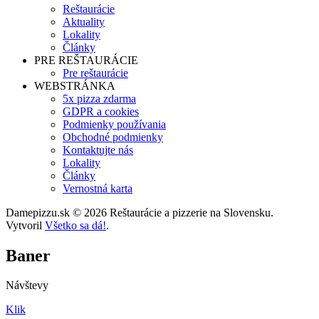
Reštaurácie
Aktuality
Lokality
Články
PRE REŠTAURÁCIE
Pre reštaurácie
WEBSTRÁNKA
5x pizza zdarma
GDPR a cookies
Podmienky používania
Obchodné podmienky
Kontaktujte nás
Lokality
Články
Vernostná karta
Damepizzu.sk © 2026 Reštaurácie a pizzerie na Slovensku.
Vytvoril
Všetko sa dá!
.
Baner
Návštevy
Klik