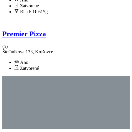
Zatvorené
Rita 6.1€
615g
Premier Pizza
(5)
Štefánikova 133, Krušovce
Áno
Zatvorené