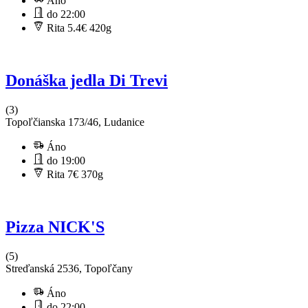
Áno
do 22:00
Rita 5.4€
420g
Donáška jedla Di Trevi
(3)
Topoľčianska 173/46, Ludanice
Áno
do 19:00
Rita 7€
370g
Pizza NICK'S
(5)
Streďanská 2536, Topoľčany
Áno
do 22:00