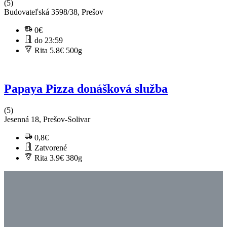
(5)
Budovateľská 3598/38, Prešov
0€
do 23:59
Rita 5.8€
500g
Papaya Pizza donášková služba
(5)
Jesenná 18, Prešov-Solivar
0,8€
Zatvorené
Rita 3.9€
380g