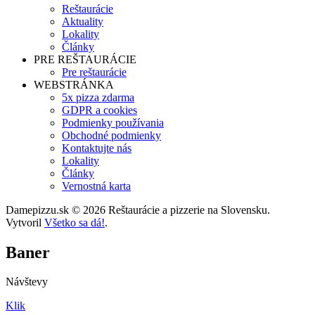
Reštaurácie
Aktuality
Lokality
Články
PRE REŠTAURÁCIE
Pre reštaurácie
WEBSTRÁNKA
5x pizza zdarma
GDPR a cookies
Podmienky používania
Obchodné podmienky
Kontaktujte nás
Lokality
Články
Vernostná karta
Damepizzu.sk © 2026 Reštaurácie a pizzerie na Slovensku.
Vytvoril
Všetko sa dá!
.
Baner
Návštevy
Klik