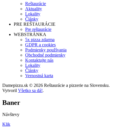
Reštaurácie
Aktuality
Lokality
Články
PRE REŠTAURÁCIE
Pre reštaurácie
WEBSTRÁNKA
5x pizza zdarma
GDPR a cookies
Podmienky používania
Obchodné podmienky
Kontaktujte nás
Lokality
Články
Vernostná karta
Damepizzu.sk © 2026 Reštaurácie a pizzerie na Slovensku.
Vytvoril
Všetko sa dá!
.
Baner
Návštevy
Klik