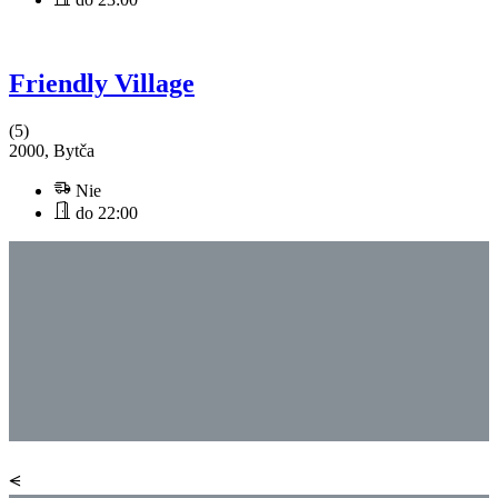
Friendly Village
(5)
2000, Bytča
Nie
do 22:00
⪪