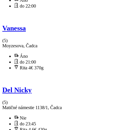
Áno
do 22:00
Vanessa
(5)
Moyzesova, Čadca
Áno
do 21:00
Rita 4€
370g
Del Nicky
(5)
Matičné námestie 1138/1, Čadca
Nie
do 23:45
Rita 4.6€
420g