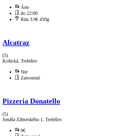
Áno
do 22:00
Rita 3.9€
450g
Alcatraz
(5)
Košická, Trebišov
Nie
Zatvorené
Pizzeria Donatello
(5)
Jonáša Záborského 1, Trebišov
0€