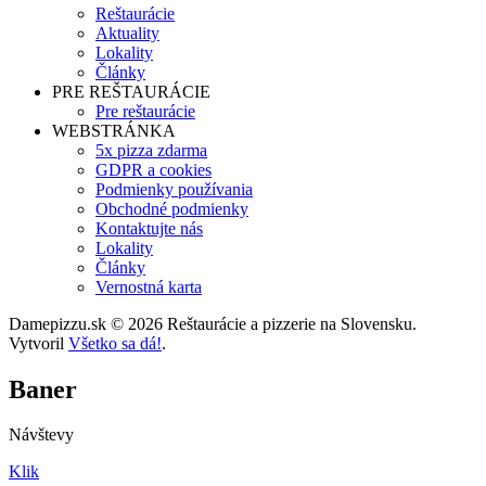
Reštaurácie
Aktuality
Lokality
Články
PRE REŠTAURÁCIE
Pre reštaurácie
WEBSTRÁNKA
5x pizza zdarma
GDPR a cookies
Podmienky používania
Obchodné podmienky
Kontaktujte nás
Lokality
Články
Vernostná karta
Damepizzu.sk © 2026 Reštaurácie a pizzerie na Slovensku.
Vytvoril
Všetko sa dá!
.
Baner
Návštevy
Klik