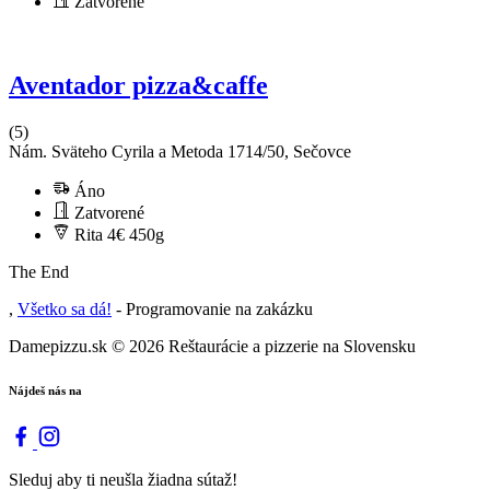
Zatvorené
Aventador pizza&caffe
(5)
Nám. Sväteho Cyrila a Metoda 1714/50, Sečovce
Áno
Zatvorené
Rita 4€
450g
The End
,
Všetko sa dá!
- Programovanie na zakázku
Damepizzu.sk
© 2026 Reštaurácie a pizzerie na Slovensku
Nájdeš nás na
Sleduj aby ti neušla žiadna sútaž!