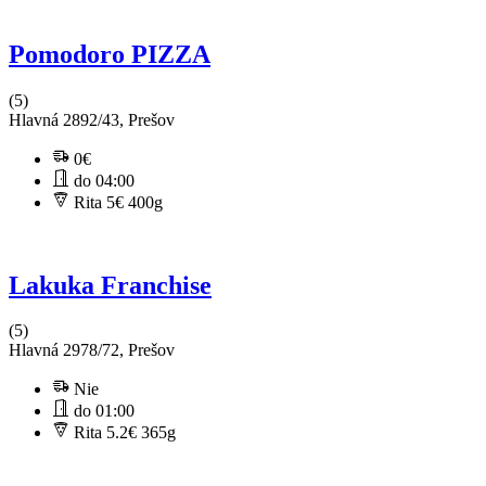
Pomodoro PIZZA
(5)
Hlavná 2892/43, Prešov
0€
do 04:00
Rita 5€
400g
Lakuka Franchise
(5)
Hlavná 2978/72, Prešov
Nie
do 01:00
Rita 5.2€
365g