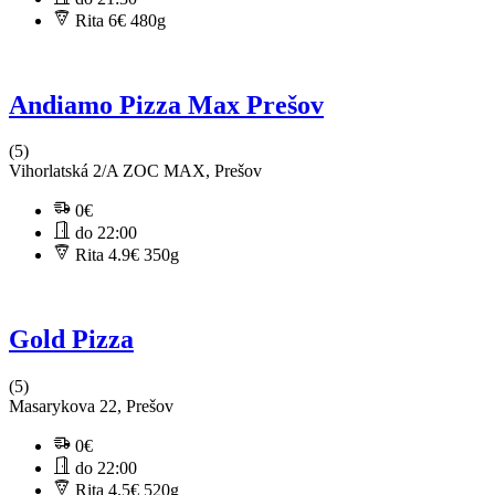
Rita 6€
480g
Andiamo Pizza Max Prešov
(5)
Vihorlatská 2/A ZOC MAX, Prešov
0€
do 22:00
Rita 4.9€
350g
Gold Pizza
(5)
Masarykova 22, Prešov
0€
do 22:00
Rita 4.5€
520g