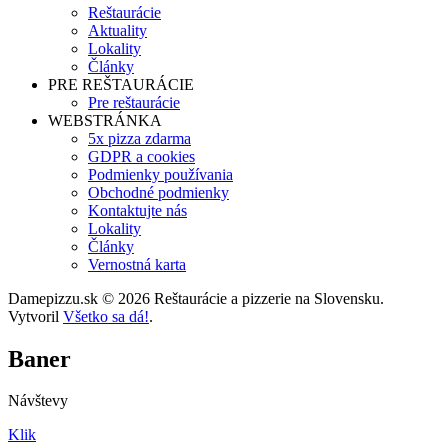
Reštaurácie
Aktuality
Lokality
Články
PRE REŠTAURÁCIE
Pre reštaurácie
WEBSTRÁNKA
5x pizza zdarma
GDPR a cookies
Podmienky používania
Obchodné podmienky
Kontaktujte nás
Lokality
Články
Vernostná karta
Damepizzu.sk © 2026 Reštaurácie a pizzerie na Slovensku.
Vytvoril
Všetko sa dá!
.
Baner
Návštevy
Klik