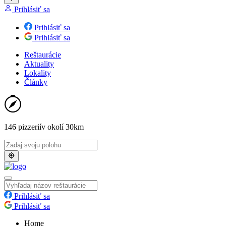
Prihlásiť sa
Prihlásiť sa
Prihlásiť sa
Reštaurácie
Aktuality
Lokality
Články
146 pizzerií
v okolí 30km
Prihlásiť sa
Prihlásiť sa
Home