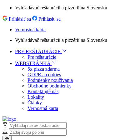
Vyhľadávač reštaurácií a pizzérií na Slovensku
Prihlásiť sa
Prihlásiť sa
Vernostná karta
Vyhľadávač reštaurácií a pizzérií na Slovensku
PRE REŠTAURÁCIE
Pre reštaurácie
WEBSTRÁNKA
5x pizza zdarma
GDPR a cookies
Podmienky používania
Obchodné podmienky
Kontaktujte nás
Lokality
Články
Vernostná karta