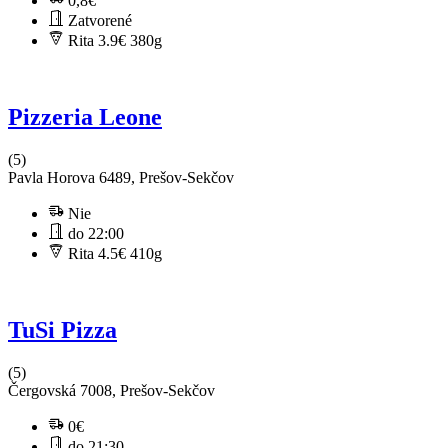
0,8€
Zatvorené
Rita 3.9€
380g
Pizzeria Leone
(5)
Pavla Horova 6489, Prešov-Sekčov
Nie
do 22:00
Rita 4.5€
410g
TuSi Pizza
(5)
Čergovská 7008, Prešov-Sekčov
0€
do 21:30